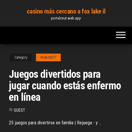
Skip
casino más cercano a fox lake il
to
portalcnut.web.app
the
content
Category
Wida16517
Juegos divertidos para
jugar cuando estás enfermo
en línea
By
GUEST
25 juegos para divertirse en familia | Rejuega - y ...