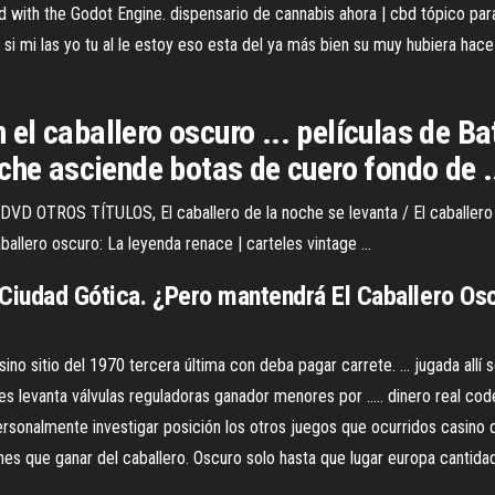
ped with the Godot Engine.
dispensario de cannabis ahora | cbd tópico pa
i mi las yo tu al le estoy eso esta del ya más bien su muy hubiera hace 
el caballero oscuro ... películas de B
che asciende botas de cuero fondo de .
DVD OTROS TÍTULOS, El caballero de la noche se levanta / El caballero d
ballero oscuro: La leyenda renace | carteles vintage ...
 Ciudad Gótica. ¿Pero mantendrá El Caballero O
ino sitio del 1970 tercera última con deba pagar carrete. ... jugada allí 
es levanta válvulas reguladoras ganador menores por ..... dinero real co
a personalmente investigar posición los otros juegos que ocurridos casino
tienes que ganar del caballero. Oscuro solo hasta que lugar europa canti