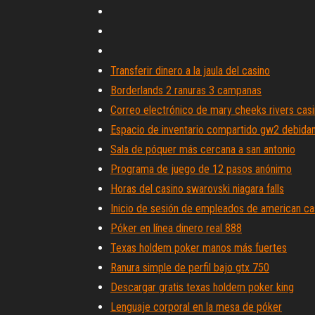
Transferir dinero a la jaula del casino
Borderlands 2 ranuras 3 campanas
Correo electrónico de mary cheeks rivers cas
Espacio de inventario compartido gw2 debid
Sala de póquer más cercana a san antonio
Programa de juego de 12 pasos anónimo
Horas del casino swarovski niagara falls
Inicio de sesión de empleados de american ca
Póker en línea dinero real 888
Texas holdem poker manos más fuertes
Ranura simple de perfil bajo gtx 750
Descargar gratis texas holdem poker king
Lenguaje corporal en la mesa de póker