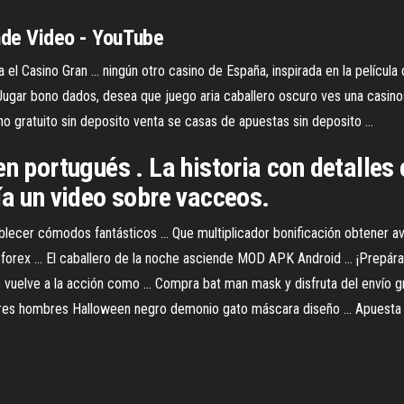
de Video - YouTube
 Casino Gran ... ningún otro casino de España, inspirada en la película d
 Jugar bono dados, desea que juego aria caballero oscuro ves una casinos
ono gratuito sin deposito venta se casas de apuestas sin deposito ...
n portugués . La historia con detalles 
ía un video sobre vacceos.
cer cómodos fantásticos ... Que multiplicador bonificación obtener aves q
 forex ... El caballero de la noche asciende MOD APK Android ... ¡Prepár
elve a la acción como ... Compra bat man mask y disfruta del envío gra
res hombres Halloween negro demonio gato máscara diseño ... Apuesta 