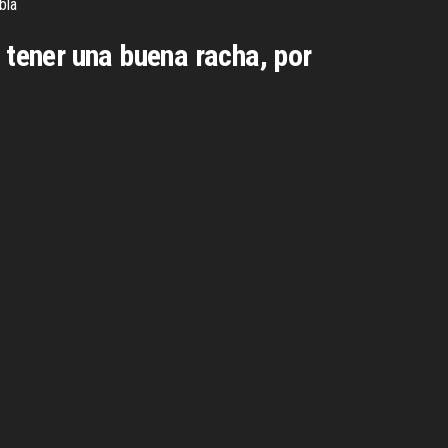
bla
 tener una buena racha, por