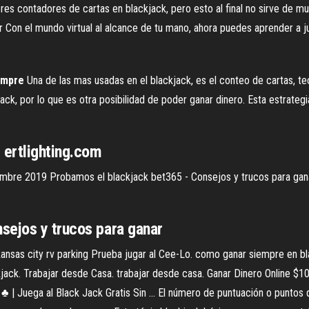
s contadores de cartas en blackjack, pero esto al final no sirve de mu
r Con el mundo virtual al alcance de tu mano, ahora puedes aprender a ju
empre
Una de las mas usadas en el blackjack, es el conteo de cartas, t
ack, por lo que es otra posibilidad de poder ganar dinero. Esta estrategi
 ertlighting.com
embre 2019 Probamos el blackjack bet365 - Consejos y trucos para gana
sejos y trucos para ganar
nsas city rv parking Prueba jugar al Cee-Lo. como ganar siempre en bl
ckjack. Trabajar desde Casa. trabajar desde casa. Ganar Dinero Online $
 ♣ | Juega al Black Jack Gratis Sin ... El número de puntuación o punto