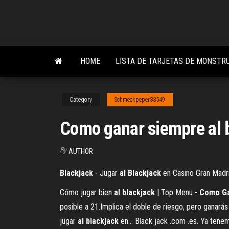
Skip
to
the
content
HOME
LISTA DE TARJETAS DE MONSTRU
Category
Schmeckpeper33549
Como ganar siempre al 
By
AUTHOR
Blackjack
- Jugar
al
Blackjack
en Casino Gran Madr
Cómo jugar bien
al
blackjack
| Top Menu -
Como
G
posible a 21.Implica el doble de riesgo, pero ganará
jugar
al
blackjack
en… Black jack .com .es. Ya tenem