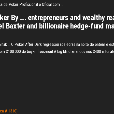
a de Poker Profissional e Oficial com ...
ker By ... entrepreneurs and wealthy re
el Baxter and billionaire hedge-fund 
Shak ... O Poker After Dark regressou aos ecrãs na noite de ontem e es
 $100.000 de buy-in freezeout.A big blind arrancou nos $400 e foi até 
ica # 1310)