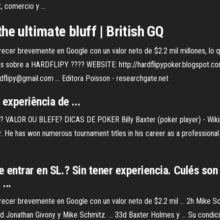
, comercio y ...
he ultimate bluff | British GQ
arecer brevemente en Google con un valor neto de $2.2 mil millones, lo q
 sobre a HARDFLIPY ???? WEBSITE: http://hardflipypoker.blogspot.c
lipy@gmail.com ... Editora Poisson - researchgate.net
experiência de ...
VALOR OU BLEFE? DICAS DE POKER Billy Baxter (poker player) - Wikipedi
r. He has won numerous tournament titles in his career as a profession
e entrar en SL.? Sin tener experiencia. Culés son
...
arecer brevemente en Google con un valor neto de $2.2 mil ... 2h Mike Sc
d Jonathan Givony y Mike Schmitz. ... 33d Baxter Holmes y ... Su condici