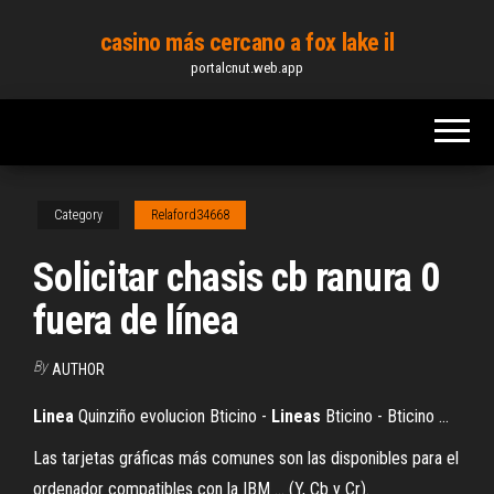
Skip
casino más cercano a fox lake il
to
portalcnut.web.app
the
content
Category
Relaford34668
Solicitar chasis cb ranura 0
fuera de línea
By
AUTHOR
Linea
Quinziño evolucion Bticino -
Lineas
Bticino - Bticino ...
Las tarjetas gráficas más comunes son las disponibles para el
ordenador compatibles con la IBM ... (Y, Cb y Cr).