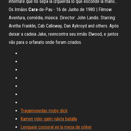
intentaré que no sepa la izquierda lo que esconde la mano...
Os Irmãos
Cara
-de-Pau - 16 de Junho de 1980 | Filmow
Aventura, comédia, música. Director: John Landis. Starring:
Aretha Franklin, Cab Calloway, Dan Aykroyd and others. Após
deixar a cadeia Jake, reencontra seu irmão Elwood, e juntos
vão para o orfanato onde foram criados.
Tragamonedas moby dick
Kamen rider gaim ruleta batalla
Lenguaje corporal en la mesa de póker