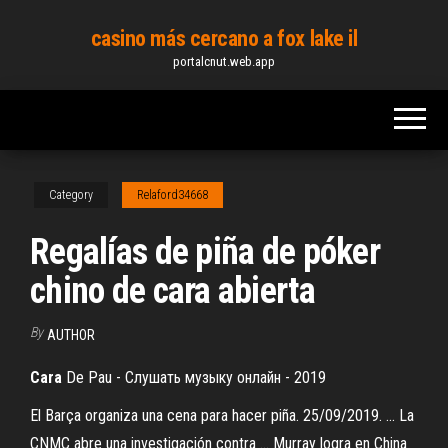
Skip
casino más cercano a fox lake il
to
portalcnut.web.app
the
content
Category
Relaford34668
Regalías de piña de póker
chino de cara abierta
By
AUTHOR
Cara
De Pau - Слушать музыку онлайн - 2019
El Barça organiza una cena para hacer piña. 25/09/2019. ... La
CNMC abre una investigación contra ... Murray logra en China