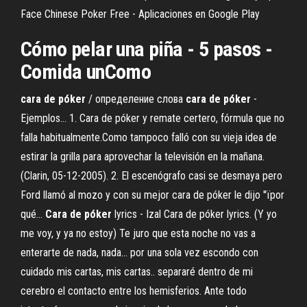
Face Chinese Poker Free - Aplicaciones en Google Play
Cómo pelar una piña - 5 pasos -
Comida unComo
cara
de
póker
/ определение слова
cara
de
póker
-
Ejemplos… 1. Cara de póker y remate certero, fórmula que no
falla habitualmente.Como tampoco falló con su vieja idea de
estirar la grilla para aprovechar la televisión en la mañana.
(Clarin, 05-12-2005). 2. El escenógrafo casi se desmaya pero
Ford llamó al mozo y con su mejor cara de póker le dijo ''їpor
qué...
Cara
de
póker
lyrics - Izal Cara de póker lyrics. (Y yo
me voy, y ya no estoy) Te juro que esta noche no vas a
enterarte de nada, nada... por una sola vez escondo con
cuidado mis cartas, mis cartas.. separaré dentro de mi
cerebro el contacto entre los hemisferios. Ante todo