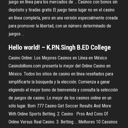
juego en línea para los mercados de ... Casinos con bonos sin
depósito y tiradas gratis El juego tiene lugar no en el casino
en línea completa, pero en una versión especialmente creada
para promover la libertad, con un número determinado de
juegos ...
Hello world! – K.P.N.Singh B.ED College
Casino Online: Los Mejores Casinos en Línea en México
Casinobillions.com presenta lo mejor del Online Casino en
México. Todos los sitios de casino en línea reseñados para
simplificarte la búsqueda y la elección. Comienza a ganar
eligiendo el mejor bono de bienvenida y consulta la selección
de juegos de casino. Lo mejor de los casinos online en un
sólo lugar. Bom 777 Casino Get Soccer Results And More
With Online Sports Betting. 2. Casino · Pros And Cons Of
Online Versus Real Casino. 3. Betting ... Melhores 10 Cassinos