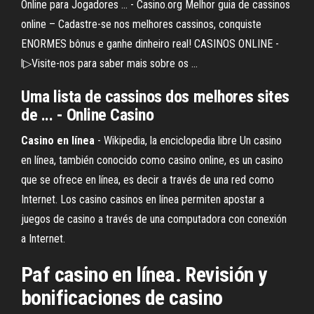
Online para Jogadores ... - Casino.org Melhor guia de cassinos
online – Cadastre-se nos melhores cassinos, conquiste
ENORMES bônus e ganhe dinheiro real! CASINOS ONLINE -
l▷Visite-nos para saber mais sobre os ...
Uma lista de cassinos dos melhores sites
de ... - Online Casino
Casino
en
línea
- Wikipedia, la enciclopedia libre Un casino
en línea, también conocido como casino online, es un casino
que se ofrece en línea, es decir a través de una red como
Internet. Los casino casinos en línea permiten apostar a
juegos de casino a través de una computadora con conexión
a Internet.
Paf
casino
en
línea
. Revisión y
bonificaciones de
casino