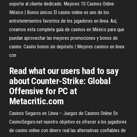
soporte al cliente dedicado. Mejores 10 Casinos Online
México | Bonos únicos El casino online es uno de los
entretenimientos favoritos de los jugadores en línea. Así,
creamos esta completa guía de casinos en México para que
puedan aprovechar las mejores promociones y bonos de
casino. Casino bonos sin depósito | Mejores casinos en linea
con
Read what our users had to say
about Counter-Strike: Global
Offensive for PC at
Metacritic.com
Casinos Seguros en Línea – Juegos de Casinos Online En
CasinoSeguro.net nuestro objetivo es ofrecer a los jugadores
de casino online con dinero real las alternativas confiables de