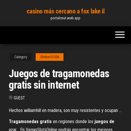
Skip
casino más cercano a fox lake il
to
portalcnut.web.app
the
content
Category
Ghiloni51036
Juegos de tragamonedas
gratis sin internet
By
GUEST
Hechos williamhill en madera, son muy resistentes y ocupan ...
Tragamonedas
gratis
en regiones donde los
juegos
de
azar… En VegasSlotsOnline podrás encontrar los mejores