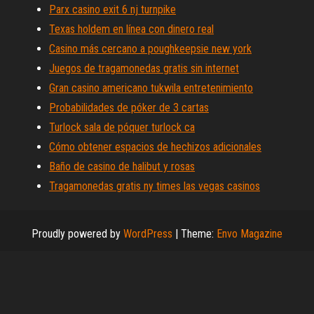
Parx casino exit 6 nj turnpike
Texas holdem en línea con dinero real
Casino más cercano a poughkeepsie new york
Juegos de tragamonedas gratis sin internet
Gran casino americano tukwila entretenimiento
Probabilidades de póker de 3 cartas
Turlock sala de póquer turlock ca
Cómo obtener espacios de hechizos adicionales
Baño de casino de halibut y rosas
Tragamonedas gratis ny times las vegas casinos
Proudly powered by
WordPress
|
Theme:
Envo Magazine