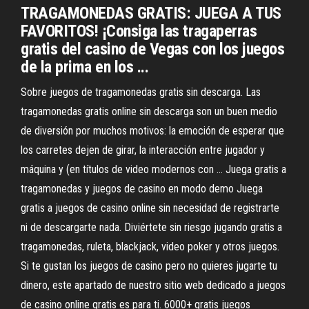
TRAGAMONEDAS GRATIS: JUEGA A TUS
FAVORITOS! ¡Consiga las tragaperras
gratis del casino de Vegas con los juegos
de la prima en los ...
Sobre juegos de tragamonedas gratis sin descarga. Las
tragamonedas gratis online sin descarga son un buen medio
de diversión por muchos motivos: la emoción de esperar que
los carretes dejen de girar, la interacción entre jugador y
máquina y (en títulos de video modernos con … Juega gratis a
tragamonedas y juegos de casino en modo demo Juega
gratis a juegos de casino online sin necesidad de registrarte
ni de descargarte nada. Diviértete sin riesgo jugando gratis a
tragamonedas, ruleta, blackjack, video poker y otros juegos.
Si te gustan los juegos de casino pero no quieres jugarte tu
dinero, este apartado de nuestro sitio web dedicado a juegos
de casino online gratis es para ti. 6000+ gratis juegos