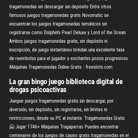
tragamonedas sin descargar sin depósito Entre otros
famosos juegos tragamonedas gratis Novomatic se
encuentran los juegos tragamonedas temáticos sin
registrarse como Dolphin’s Pearl Deluxe y Lord of the Ocean.
Ambos juegos tragamonedas gratis, sin depósito ni
inscripción, de juego instantáneo brindan una excelente tasa
de reembolso para el jugador y excitantes pozos progresivos.
Máquinas Tragamonedas Online Gratis - freeslots.com
La gran bingo juego biblioteca digital de
drogas psicoactivas
Juegue juegos tragamonedas gratis sin descargar, por
diversión, sin depósito, sin registrarse, sin límites ni
restricciones, desde su PC al instante. Tragamonedas Gratis
🤗 Jugar 1746+ Máquinas Tragaperras Puedes encontrar
centenares de los juegos de casino gratis tragamonedas en el