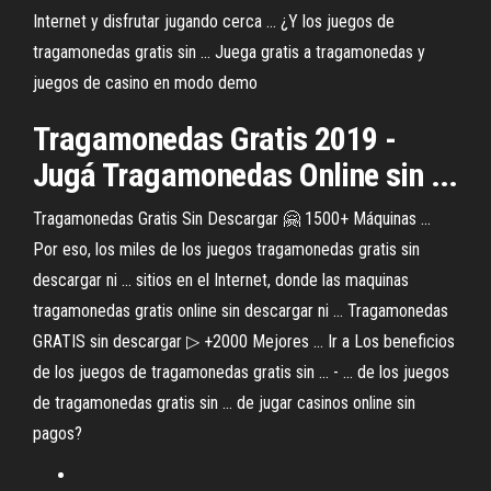
Internet y disfrutar jugando cerca ... ¿Y los juegos de
tragamonedas gratis sin ... Juega gratis a tragamonedas y
juegos de casino en modo demo
Tragamonedas Gratis 2019 -
Jugá Tragamonedas Online sin ...
Tragamonedas Gratis Sin Descargar 🤗 1500+ Máquinas ...
Por eso, los miles de los juegos tragamonedas gratis sin
descargar ni ... sitios en el Internet, donde las maquinas
tragamonedas gratis online sin descargar ni ... Tragamonedas
GRATIS sin descargar ▷ +2000 Mejores ... Ir a Los beneficios
de los juegos de tragamonedas gratis sin ... - ... de los juegos
de tragamonedas gratis sin ... de jugar casinos online sin
pagos?