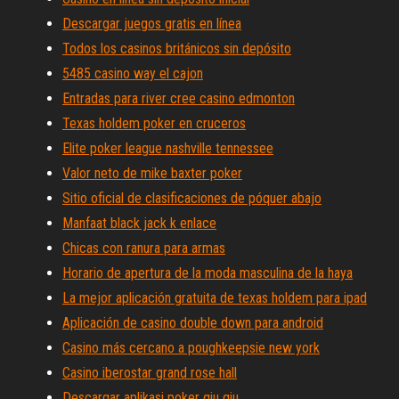
Descargar juegos gratis en línea
Todos los casinos británicos sin depósito
5485 casino way el cajon
Entradas para river cree casino edmonton
Texas holdem poker en cruceros
Elite poker league nashville tennessee
Valor neto de mike baxter poker
Sitio oficial de clasificaciones de póquer abajo
Manfaat black jack k enlace
Chicas con ranura para armas
Horario de apertura de la moda masculina de la haya
La mejor aplicación gratuita de texas holdem para ipad
Aplicación de casino double down para android
Casino más cercano a poughkeepsie new york
Casino iberostar grand rose hall
Descargar aplikasi poker qiu qiu