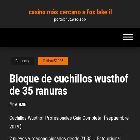
Skip
casino más cercano a fox lake il
to
portalcnut.web.app
the
content
Category
Ghiloni51036
Bloque de cuchillos wusthof
de 35 ranuras
By
ADMIN
Cuchillos Wusthof Profesionales Guía Completa【septiembre
2019】
2 nuevos y reacondicionados desde 71,35 ... Este original