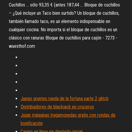
Cuchillos ... sólo 93,35 € (antes 187,44 ... Bloque de cuchillos
– ¿Qué incluye un Taco bien surtido? Un bloque de cuchillos,
también llamado taco, es un elemento indispensable en
cualquier cocina. No importa si el bloque de cuchillos es un
clásico con ranuras Bloque de cuchillos para cajón - 7273 -
wuesthof.com
Juego grumps rueda de la fortuna parte 2 glitch
Distribuidores de blackjack en cruceros
Jugar máquinas tragamonedas gratis con rondas de
bonificación
Casino en línea sin depósito inicial