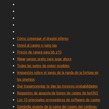
Cómo conseguir el dragón inferno
Usted al casino o vung tau
Precio de ranura para bb z10
Www juegos gratis para jugar ahora
Todas las suites de poker posibles
Impuestos sobre el juego de la rueda de la fortuna en
los premios
Qué tragamonedas te dan las mejores probabilidades
Requisitos de apuesta de bonos de casino de bet365
Los 10 principales proveedores de software de casino
Sombrilla gigante de la cama del casino del catálogo