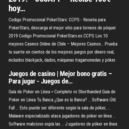
hoy…
Codigo Promocional PokerStars: CCPS - Reseńa para
PokerStars, descarga el mejor sitio para torneos de póquer.
2019 Codigo Promocional PokerStars.es CCPS
Los 10
mejores Casinos Online de Chile – Mejores Casinos…
Prueba
tu suerte en cientos de los mejores juegos por dinero real,
incluidos blackjack, dados, máquinas tragamonedas y póker.
Juegos de casino | Mejor bono gratis –
Para
jugar - Juegos de…
Guía de Poker en Línea > Completo vs Shorthanded Guía de
Poker en Línea Tu Banca ¿Que es la Banca? ... Software Útil:
Full ... Esto puede ser diferente según la sala de póker, ...
Malware especializado ataca jugadores de póker en línea ...
Software malicioso espía las ... J ugadores de póker en línea