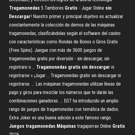
Tragamonedas
5 Tambores
Gratis
- Jugar Online
sin
Descargar
! Nuestro primer y principal objetivo es actualizar
constantemente la colección de demos de las máquinas
tragamonedas, clasificándolas según el software del casino
con características como Rondas de Bonos o Giros Gratis
(Free Spins). Juegue con más de 3600 juegos de
tragamonedas gratis por diversión - sin descargar, sin
registrare o ...
Tragamonedas
gratis
sin
descargar
ni
registrarse » ¡Jugar ... Tragamonedas gratis sin descargar ni
registrarse. ... Las máquinas tragamonedas utilizan líneas de
pago y giros para mezclar los números que te darán las
combinaciones ganadoras. ... EGT ha introducido un amplio
rango de juegos de tragamonedas con temática de dados.
Extra Joker es una buena adición a este famoso rango.
Juegos
tragamonedas
Máquinas
tragaperras Online
Gratis
2019.