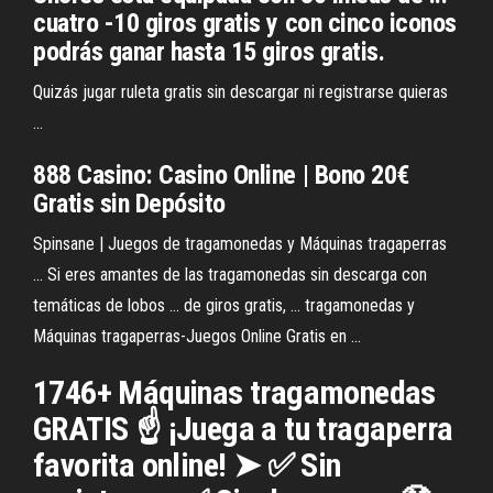
cuatro -10 giros gratis y con cinco iconos
podrás ganar hasta 15 giros gratis.
Quizás jugar ruleta gratis sin descargar ni registrarse quieras
...
888 Casino: Casino Online | Bono 20€
Gratis sin Depósito
Spinsane | Juegos de tragamonedas y Máquinas tragaperras
... Si eres amantes de las tragamonedas sin descarga con
temáticas de lobos ... de giros gratis, ... tragamonedas y
Máquinas tragaperras-Juegos Online Gratis en ...
1746+ Máquinas tragamonedas
GRATIS ☝ ¡Juega a tu tragaperra
favorita online! ➤ ✅ Sin