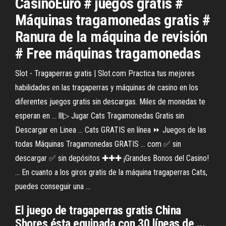
CasinoEuro # juegos gratis #
Máquinas tragamonedas gratis #
Ranura de la máquina de revisión
# Free máquinas tragamonedas
Slot - Tragaperras gratis | Slot.com Practica tus mejores
habilidades en las tragaperras y máquinas de casino en los
diferentes juegos gratis sin descargas. Miles de monedas te
esperan en ... lll▷ Jugar Cats Tragamonedas Gratis sin
Descargar en Linea ... Cats GRATIS en línea ⏩ Juegos de las
todas Máquinas Tragamonedas GRATIS ... com ✅ sin
descargar ✅ sin depósitos ✚✚✚ ¡Grandes Bonos del Casino!
... En cuanto a los giros gratis de la máquina tragaperras Cats,
puedes conseguir una ...
El juego de tragaperras gratis China
Shores ésta equipada con 30 líneas de ...