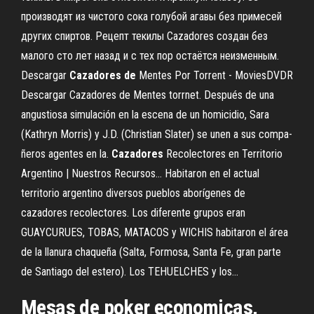
производят из чистого сока голубой агавы без примесей
других спиртов. Рецепт текилы Cazadores создан без
малого сто лет назад и с тех пор остаётся неизменным.
Descargar
Cazadores
de
Mentes Por Torrent - MoviesDVDR
Descargar Cazadores de Mentes torrnet. Después de una
angustiosa simulación en la escena de un homicidio, Sara
(Kathryn Morris) y J.D. (Christian Slater) se unen a sus compa-
ñeros agentes en la.
Cazadores
Recolectores en Territorio
Argentino | Nuestros Recursos... Habitaron en el actual
territorio argentino diversos pueblos aborígenes de
cazadores recolectores. Los diferente grupos eran
GUAYCURUES, TOBAS, MATACOS y WICHIS habitaron el área
de la llanura chaqueña (Salta, Formosa, Santa Fe, gran parte
de Santiago del estero). Los TEHUELCHES y los...
Mesas de poker economicas,