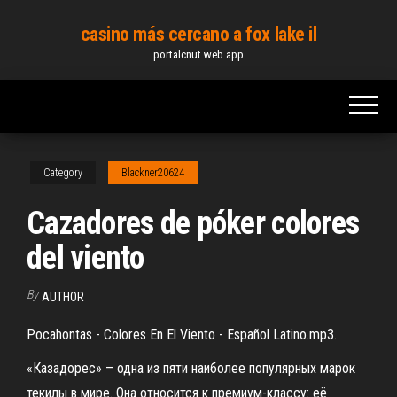
Skip
casino más cercano a fox lake il
to
portalcnut.web.app
the
content
Category
Blackner20624
Cazadores de póker colores
del viento
By
AUTHOR
Pocahontas - Colores En El Viento - Español Latino.mp3.
«Казадорес» – одна из пяти наиболее популярных марок
текилы в мире. Она относится к премиум-классу: её