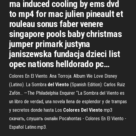
rna induced cooling by ems dvd
to mp4 for mac julien pineault et
rouleau sonus faber venere
singapore pools baby christmas
jumper primark justyna
janiszewska fundacja dzieci list
opec nations helldorado pc…
Colores En El Viento. Ana Torroja. Album We Love Disney
(Latino). La Sombra
del
Viento
(Spanish Edition): Carlos Ruiz
Zafón... —The Philadelphia Enquirer “La Sombra del Viento es
un libro de verdad, una novela llena de esplendor y de trampas
y secretos donde hasta Los
Colores
Del
Viento
mp3
скачать, слушать онлайн Pocahontas - Colores En El Viento -
Español Latino.mp3.